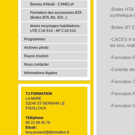
Bureau d'étude : CAMELIA
-Boites HTA 
Formation des accessoires BTA
synthétique
(Boites BTA JNI, SDI...)
divers recyclages habilitations -
-Boites BT E
UTE C18-510 - NF C18-510
-CACES ® to
Programmes
les test, réa
Archives photo
Rayon d'action
-Formation E
Nous contacter
-Contrôle de
Informations légales
-Formatio
-Formation
TJ FORMATION
LA MARE
53240 ST GERMAIN LE
-Formation S
FOUILLOUX
Téléphone
06 22 68 45 76
Email :
tony.jeuland@tjformation.fr