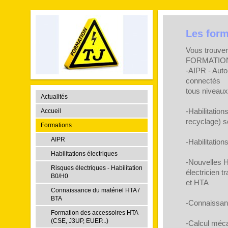
Les form
Vous trouver
FORMATION 
-AIPR - Auto
connectés
tous niveaux
Actualités
-Habilitation
Accueil
recyclage) s
Formations
AIPR
-Habilitatio
Habilitations électriques
-Nouvelles H
Risques électriques - Habilitation
électricien t
B0/H0
et HTA
Connaissance du matériel HTA /
BTA
-Connaissan
Formation des accessoires HTA
(CSE, J3UP, EUEP...)
-Calcul méc