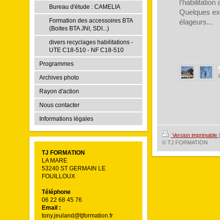
l'habilitation
Bureau d'étude : CAMELIA
Quelques exe
Formation des accessoires BTA
élageurs...
(Boites BTA JNI, SDI...)
divers recyclages habilitations -
UTE C18-510 - NF C18-510
Programmes
Archives photo
Rayon d'action
Nous contacter
Informations légales
Version imprimable
|
© TJ FORMATION
TJ FORMATION
LA MARE
53240 ST GERMAIN LE
FOUILLOUX
Téléphone
06 22 68 45 76
Email :
tony.jeuland@tjformation.fr