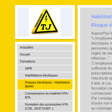
Habilita
Risque é
Aujourd'hui 
"L'employeur
électriques 
Actualités
personnes qu
règles de sé
Accueil
effectuer..."
Formations
"L'employeur
suffisante le
AIPR
prescription
Habilitations électriques
l'électricité
Risques électriques - Habilitation
Il doit, le c
B0/H0
formation c
connaissance 
Connaissance du matériel HTA /
BTA
Par conséque
d'ordre non 
Formation des accessoires HTA
au voisinage
(CSE, J3UP, EUEP...)